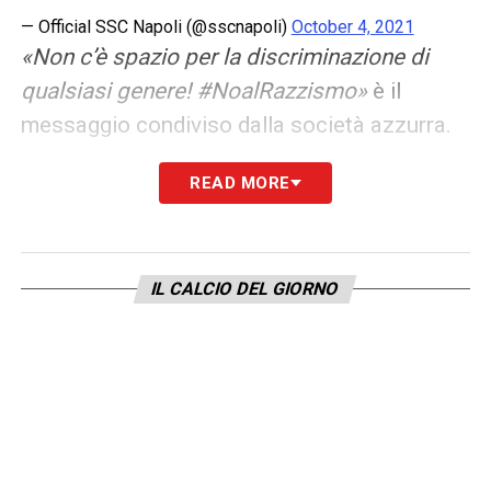
— Official SSC Napoli (@sscnapoli)
October 4, 2021
«Non c’è spazio per la discriminazione di
qualsiasi genere! #NoalRazzismo»
è il
messaggio condiviso dalla società azzurra.
READ MORE
LA PLAYLIST DELLE NOSTRE TOP NEWS
IL CALCIO DEL GIORNO