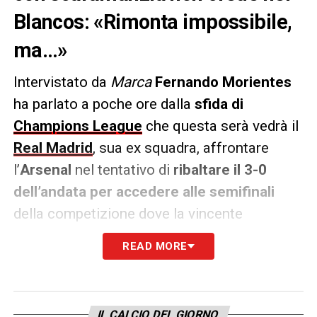
Blancos: «Rimonta impossibile,
ma…»
Intervistato da
Marca
Fernando Morientes
ha parlato a poche ore dalla
sfida di
Champions League
che questa serà vedrà il
Real Madrid
, sua ex squadra, affrontare
l’
Arsenal
nel tentativo di
ribaltare il 3-0
dell’andata per accedere alle semifinali
della competizione dove la vincente
affronterà il
PSG
.
READ MORE
PAROLE
– «
Vi dirò che la rimonta del Real
Madrid contro l’Arsenal è impossibile.
Vediamo se porto sfortuna e il Real Madrid
IL CALCIO DEL GIORNO