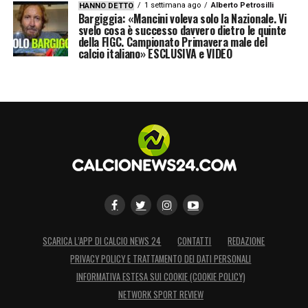
1 settimana ago
Alberto Petrosilli
HANNO DETTO
Moltiplicato per 5.000
».
Bargiggia: «Mancini voleva solo la Nazionale. Vi
svelo cosa è successo davvero dietro le quinte
della FIGC. Campionato Primavera male del
LA PLAYLIST DELLE NOSTRE TOP NEWS
calcio italiano» ESCLUSIVA e VIDEO
SCARICA L’APP DI CALCIO NEWS 24
CONTATTI
REDAZIONE
PRIVACY POLICY E TRATTAMENTO DEI DATI PERSONALI
INFORMATIVA ESTESA SUI COOKIE (COOKIE POLICY)
NETWORK SPORT REVIEW