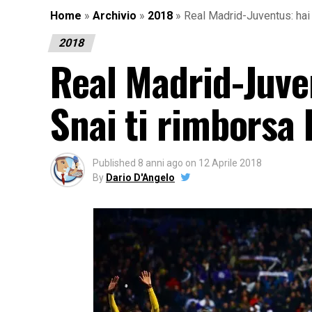
Home
»
Archivio
»
2018
»
Real Madrid-Juventus: hai 
2018
Real Madrid-Juven
Snai ti rimborsa 
Published
8 anni ago
on
12 Aprile 2018
By
Dario D'Angelo