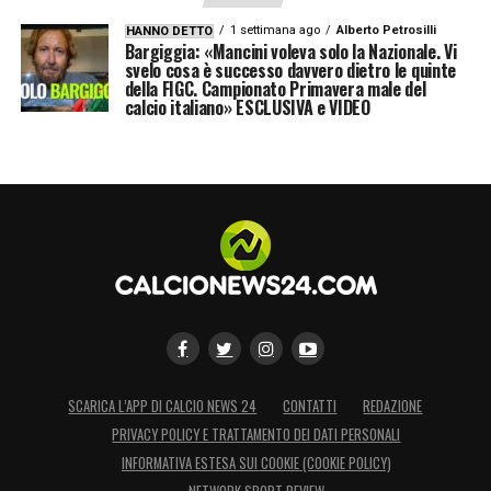
1 settimana ago
Alberto Petrosilli
HANNO DETTO
Bargiggia: «Mancini voleva solo la Nazionale. Vi
svelo cosa è successo davvero dietro le quinte
della FIGC. Campionato Primavera male del
calcio italiano» ESCLUSIVA e VIDEO
SCARICA L’APP DI CALCIO NEWS 24
CONTATTI
REDAZIONE
PRIVACY POLICY E TRATTAMENTO DEI DATI PERSONALI
INFORMATIVA ESTESA SUI COOKIE (COOKIE POLICY)