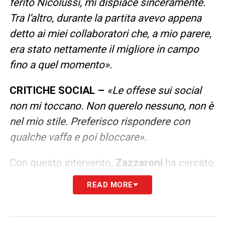
ferito Nicolussi, mi dispiace sinceramente.
Tra l’altro, durante la partita avevo appena
detto ai miei collaboratori che, a mio parere,
era stato nettamente il migliore in campo
fino a quel momento».
CRITICHE SOCIAL –
«Le offese sui social
non mi toccano. Non querelo nessuno, non è
nel mio stile. Preferisco rispondere con
qualche vaffa e poi bloccare».
Con questo intervento,
Zazzaroni
ha cercato
di chiudere il caso, ribadendo di non aver mai
READ MORE
voluto mettere in dubbio la professionalità di
Nicolussi Caviglia
, ma solo di aver
analizzato l’episodio dal punto di vista