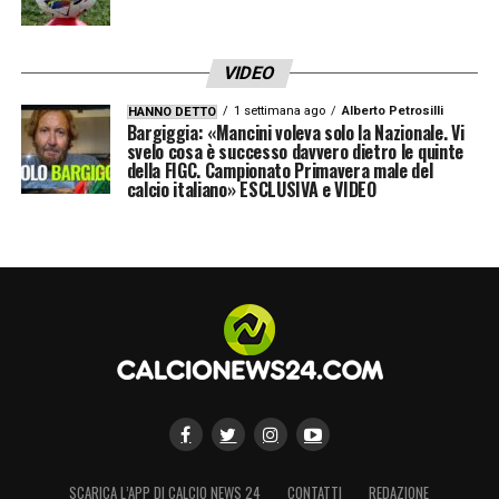
VIDEO
1 settimana ago
Alberto Petrosilli
HANNO DETTO
Bargiggia: «Mancini voleva solo la Nazionale. Vi
svelo cosa è successo davvero dietro le quinte
della FIGC. Campionato Primavera male del
calcio italiano» ESCLUSIVA e VIDEO
SCARICA L’APP DI CALCIO NEWS 24
CONTATTI
REDAZIONE