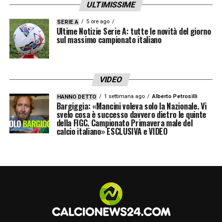
ULTIMISSIME
Sporting Lisbona-Besiktas
4-0 (31′ rig. 38′
5 ore ago
SERIE A
Pedro Goncalves, 41′ Paulinho, 56′ Sarabia)
Ultime Notizie Serie A: tutte le novità del giorno
sul massimo campionato italiano
Borussia Dortmund-Ajax
1-3 (36′ Reus, 72′
Tadic, 83′ Haller, 93′ Klaassen)
VIDEO
Classifica:
Ajax 12
, Borussia Dortmund 6,
1 settimana ago
Alberto Petrosilli
HANNO DETTO
Bargiggia: «Mancini voleva solo la Nazionale. Vi
Sporting Lisbona 6, Besiktas 0
svelo cosa è successo davvero dietro le quinte
della FIGC. Campionato Primavera male del
calcio italiano» ESCLUSIVA e VIDEO
GIRONE D
Sheriff-Inter
1-3 (54′ Brozovic, 66′ Skriniar,
82′ Sanchez, 92′ Traore)
Real Madrid-Shakhtar Donetsk
2-1 (14′, 61′
Benzema, 39′ Fernando)