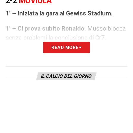
2-2
MOVIOLA
1′ – Iniziata la gara al Gewiss Stadium.
1′ – Ci prova subito Ronaldo.
Musso blocca
senza problemi la conclusione di Cr7.
READ MORE
5′ – OCCASIONISSIMA PER LO UNITED!
Shaw recupera un pallone, lo serve a
McTominay che calcia di prima intenzione. Il
IL CALCIO DEL GIORNO
tiro, deviato da Palomino, si stampa sul palo.
10′ – Ci prova l’Atalanta.
Dopo un inizio in
salita, i nerazzurri tentano ora di attaccare.
12′ – ATALANTA AVANTI!
E’ Ilicic a
sbloccare la gara, dopo il cross messo in