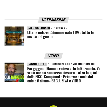
mezzo dalla sinistra da Zapata. Lo sloveno,
col mancino, non ha lasciato scampo ad un
colpevole De Gea.
ULTIMISSIME
4 ore ago
CALCIOMERCATO
20′ – Prova a reagire lo United.
Inglesi in
Ultime notizie Calciomercato LIVE: tutte le
novità del giorno
avanti in cerca del pari, ma il colpo di testa di
Ronaldo è poco preciso.
VIDEO
21′ – Zapata pericoloso!
Contropiede
1 settimana ago
Alberto Petrosilli
HANNO DETTO
fulmineo degli orobici, che porta alla
Bargiggia: «Mancini voleva solo la Nazionale. Vi
svelo cosa è successo davvero dietro le quinte
conclusione il colombiano. Palla fuori di un
della FIGC. Campionato Primavera male del
soffio.
calcio italiano» ESCLUSIVA e VIDEO
31′ – Atalanta in controllo.
Lo United,
nonostante lo svantaggio, non ha avuto altre