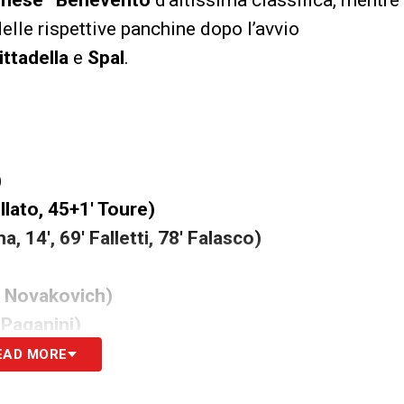
elle rispettive panchine dopo l’avvio
ittadella
e
Spal
.
)
ellato, 45+1′ Toure)
 14′, 69′ Falletti, 78′ Falasco)
1′ Novakovich)
 Paganini)
EAD MORE