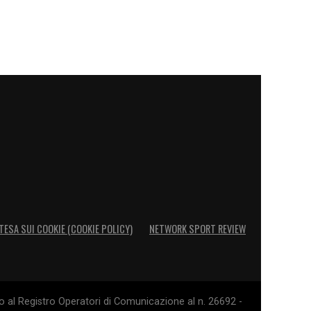
TESA SUI COOKIE (COOKIE POLICY)
NETWORK SPORT REVIEW
o al Registro Operatori di Comunicazione al n. 26692 -