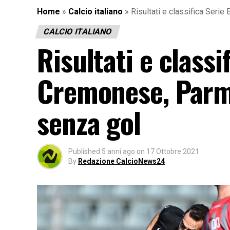
Home
»
Calcio italiano
»
Risultati e classifica Seri
CALCIO ITALIANO
Risultati e classi
Cremonese, Parm
senza gol
Published
5 anni ago
on
17 Ottobre 2021
By
Redazione CalcioNews24