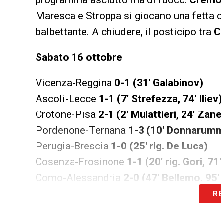
Maresca e Stroppa si giocano una fetta d
balbettante. A chiudere, il posticipo tra
C
Sabato 16 ottobre
Vicenza-Reggina
0-1 (31′ Galabinov)
Ascoli-Lecce
1-1 (7′ Strefezza, 74′ Iliev
Crotone-Pisa
2-1 (2′ Mulattieri, 24′ Zan
Pordenone-Ternana
1-3 (10′ Donnarumma,
Perugia-Brescia
1-0 (25′ rig. De Luca)
Cosenza-Frosinone
1-1 (20′ rig. Gori, 7
Como-Alessandria
2-0 (47′ Bellemo, 95′
R
Domenica 17 ottobre