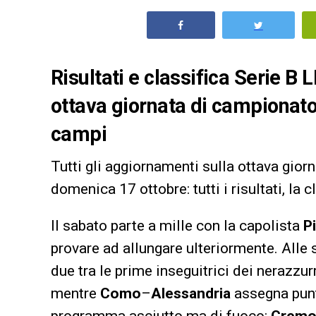
Risultati e classifica Serie B 
ottava giornata di campionato.
campi
Tutti gli aggiornamenti sulla ottava gior
domenica 17 ottobre: tutti i risultati, la c
Il sabato parte a mille con la capolista
P
provare ad allungare ulteriormente. Alle s
due tra le prime inseguitrici dei nerazzur
mentre
Como
–
Alessandria
assegna punt
programma asciutto ma di fuoco:
Cremo