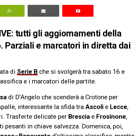
LIVE: tutti gli aggiornamenti della
 Parziali e marcatori in diretta dai
nata di
Serie B
che si svolgerà tra sabato 16 e
lassifica e i marcatori delle partite.
isa
di D’Angelo che scenderà a Crotone per
palle, interessante la sfida tra
Ascoli
e
Lecce
,
ri. Trasferte delicate per
Brescia
e
Frosinone
,
i pesanti in chiave salvezza. Domenica, poi,
nese
–
Benevento
d’altissima classifica, mentre