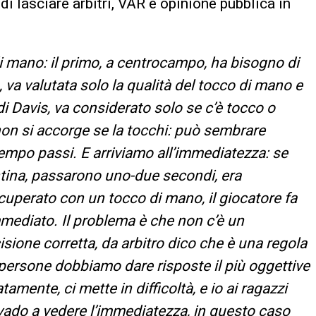
 di lasciare arbitri, VAR e opinione pubblica in
i mano: il primo, a centrocampo, ha bisogno di
 va valutata solo la qualità del tocco di mano e
i Davis, va considerato solo se c’è tocco o
 non si accorge se la tocchi: può sembrare
 tempo passi. E arriviamo all’immediatezza: se
ntina, passarono uno-due secondi, era
uperato con un tocco di mano, il giocatore fa
mediato. Il problema è che non c’è un
isione corretta, da arbitro dico che è una regola
e persone dobbiamo dare risposte il più oggettive
mente, ci mette in difficoltà, e io ai ragazzi
vado a vedere l’immediatezza, in questo caso