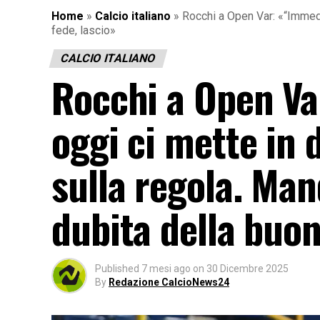
Home
»
Calcio italiano
»
Rocchi a Open Var: «“Immedia
fede, lascio»
CALCIO ITALIANO
Rocchi a Open V
oggi ci mette in d
sulla regola. Mand
dubita della buon
Published
7 mesi ago
on
30 Dicembre 2025
By
Redazione CalcioNews24