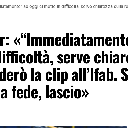
tamente” ad oggi ci mette in difficoltà, serve chiarezza sulla reg
ar: «“Immediatament
ifficoltà, serve chia
erò la clip all’Ifab. S
a fede, lascio»