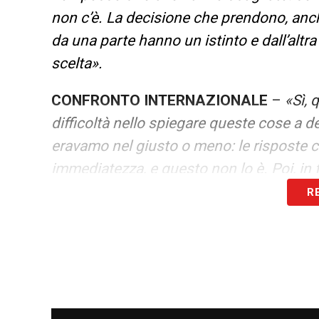
non c’è. La decisione che prendono, anch
da una parte hanno un istinto e dall’altr
scelta».
CONFRONTO INTERNAZIONALE
–
«Sì, 
difficoltà nello spiegare queste cose a de
eravamo nel giusto o meno: le risposte c
immediatezza, e questo non lo è. Poi, in 
R
PROPOSTA MARELLI E SENSO DELLA 
per me sono gol buoni, anche quello di 
certi gol, e lo dico anche per quello di M
con il braccio. Poi la valutazione sulla p
comprensibile».