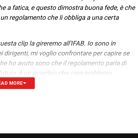
e a fatica, e questo dimostra buona fede, è che
a un regolamento che li obbliga a una certa
questa clip la gireremo all’IFAB. Io sono in
i dirigenti, mi voglio confrontare per capire se
he ho avuto sono che il regolamento parla di
futuro, è un avverbio che crea problemi».
EAD MORE
REGOLA
–
«Io ragiono da appassionato di calcio:
Pisa-Fiorentina. Per me non si possono annullare
eister. Il problema è se si segna direttamente
unibilità è sempre soggettiva, però è un po’ più