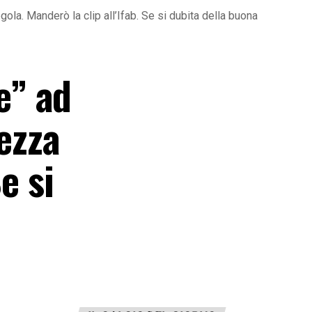
ola. Manderò la clip all’Ifab. Se si dubita della buona
e” ad
rezza
e si