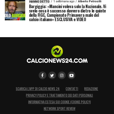
1 settimana ago
Alberto Petrosilli
HANNO DETTO
Bargiggia: «Mancini voleva solo la Nazionale. Vi
svelo cosa è successo davvero dietro le quinte
della FIGC. Campionato Primavera male del
calcio italiano» ESCLUSIVA e VIDEO
SCARICA L’APP DI CALCIO NEWS 24
CONTATTI
REDAZIONE
PRIVACY POLICY E TRATTAMENTO DEI DATI PERSONALI
INFORMATIVA ESTESA SUI COOKIE (COOKIE POLICY)
NETWORK SPORT REVIEW