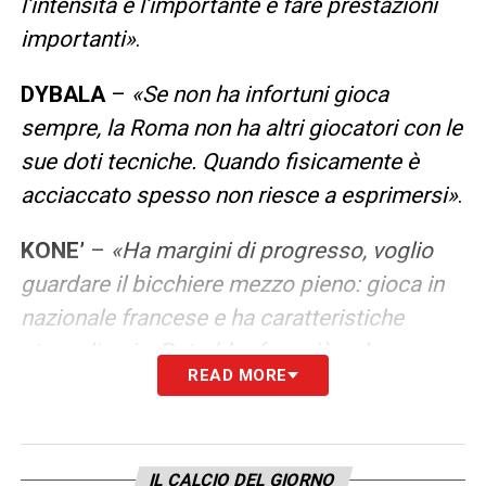
l’intensità e l’importante è fare prestazioni
importanti»
.
DYBALA
–
«
Se non ha infortuni gioca
sempre, la Roma non ha altri giocatori con le
sue doti tecniche. Quando fisicamente è
acciaccato spesso non riesce a esprimersi
»
.
KONE’
–
«
Ha margini di progresso, voglio
guardare il bicchiere mezzo pieno: gioca in
nazionale francese e ha caratteristiche
straordinarie. Potrebbe fare più gol, ma
READ MORE
penso sia giusto apprezzare il lato positivo
»
.
LEGGI ANCHE –
Ultime Notizie Serie A:
tutte le novità del giorno sul massimo
IL CALCIO DEL GIORNO