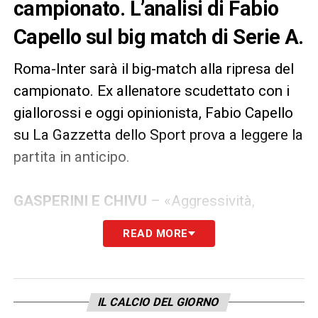
campionato. L’analisi di Fabio
Capello sul big match di Serie A.
Roma-Inter sarà il big-match alla ripresa del
campionato. Ex allenatore scudettato con i
giallorossi e oggi opinionista, Fabio Capello
su La Gazzetta dello Sport prova a leggere la
partita in anticipo.
GASPERINI E CHIVU
– «Aggressività,
verticalità, pressione. Sì, ci sono punti di
READ MORE
contatto. Gasperini applica la pressione a
tutto campo, il suo “uomo su uomo” è un
marchio di fabbrica che gli ha permesso di
IL CALCIO DEL GIORNO
arrivare in alto con l’Atalanta e, adesso, con