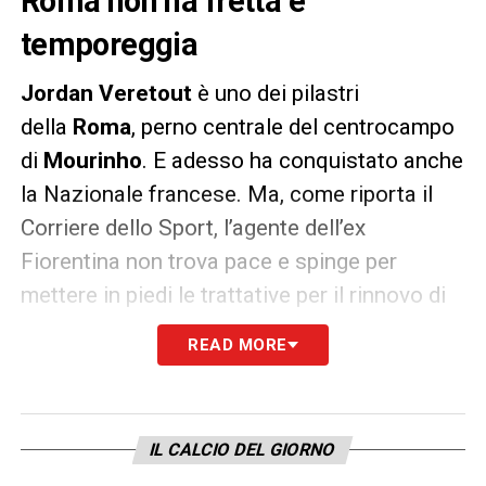
Roma non ha fretta e
temporeggia
Jordan Veretout
è uno dei pilastri
della
Roma
, perno centrale del centrocampo
di
Mourinho
. E adesso ha conquistato anche
la Nazionale francese. Ma, come riporta il
Corriere dello Sport, l’agente dell’ex
Fiorentina non trova pace e spinge per
mettere in piedi le trattative per il rinnovo di
contratto.
READ MORE
Dal canto suo, la
Roma
non vuole sentirne al
momento forte anche della scadenza
dell’accordo nel 2024. Il procuratore
IL CALCIO DEL GIORNO
di
Veretout
ha fretta, il club giallorosso no e