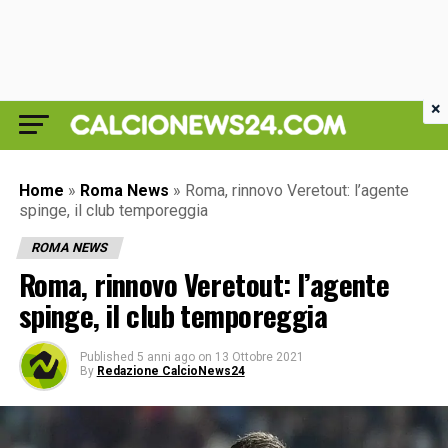
×
Home
»
Roma News
»
Roma, rinnovo Veretout: l’agente
spinge, il club temporeggia
ROMA NEWS
Roma, rinnovo Veretout: l’agente
spinge, il club temporeggia
Published
5 anni ago
on
13 Ottobre 2021
By
Redazione CalcioNews24