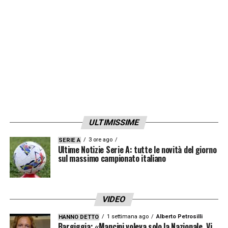
temporeggia in attesa di trovare un nuovo
equilibrio finanziario.
LA PLAYLIST DELLE NOSTRE TOP NEWS
ULTIMISSIME
3 ore ago
SERIE A
Ultime Notizie Serie A: tutte le novità del giorno
sul massimo campionato italiano
VIDEO
1 settimana ago
Alberto Petrosilli
HANNO DETTO
Bargiggia: «Mancini voleva solo la Nazionale. Vi