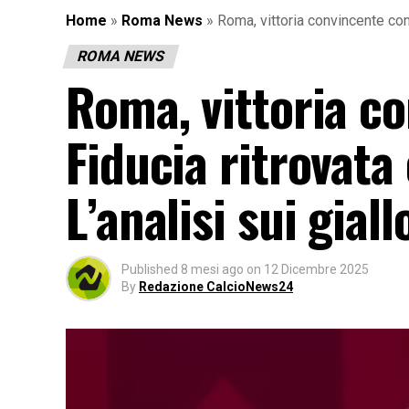
Home
»
Roma News
»
Roma, vittoria convincente cont
ROMA NEWS
Roma, vittoria co
Fiducia ritrovat
L’analisi sui giall
Published
8 mesi ago
on
12 Dicembre 2025
By
Redazione CalcioNews24