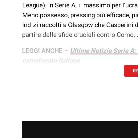
League). In Serie A, il massimo per l’ucra
Meno possesso, pressing più efficace, più 
indizi raccolti a Glasgow che Gasperini 
partire dalle sfide cruciali contro Como,
LEGGI ANCHE –
Ultime Notizie Serie A:
campionato italiano
R
LA PLAYLIST DELLE NOSTRE TOP NEW