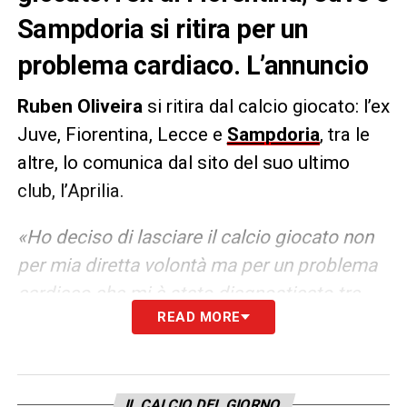
Sampdoria si ritira per un
problema cardiaco. L’annuncio
Ruben Oliveira
si ritira dal calcio giocato: l’ex
Juve, Fiorentina, Lecce e
Sampdoria
, tra le
altre, lo comunica dal sito del suo ultimo
club, l’Aprilia.
«Ho deciso di lasciare il calcio giocato non
per mia diretta volontà ma per un problema
cardiaco che mi è stato diagnosticato tre
READ MORE
settimane fa. Per la passione che ho per il
calcio però non me la sento di chiudere in
questo modo: per questo ho deciso di
intraprendere la carriera di allenatore».
IL CALCIO DEL GIORNO