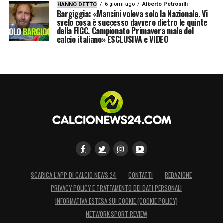
6 giorni ago
Alberto Petrosilli
HANNO DETTO
Bargiggia: «Mancini voleva solo la Nazionale. Vi
svelo cosa è successo davvero dietro le quinte
della FIGC. Campionato Primavera male del
calcio italiano» ESCLUSIVA e VIDEO
SCARICA L’APP DI CALCIO NEWS 24
CONTATTI
REDAZIONE
PRIVACY POLICY E TRATTAMENTO DEI DATI PERSONALI
INFORMATIVA ESTESA SUI COOKIE (COOKIE POLICY)
NETWORK SPORT REVIEW