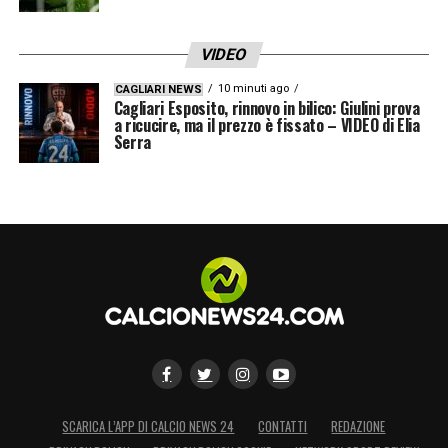
LA PLAYLIST DELLE NOSTRE TOP NEWS
VIDEO
10 minuti ago
CAGLIARI NEWS
Cagliari Esposito, rinnovo in bilico: Giulini prova
a ricucire, ma il prezzo è fissato – VIDEO di Elia
Serra
SCARICA L’APP DI CALCIO NEWS 24
CONTATTI
REDAZIONE