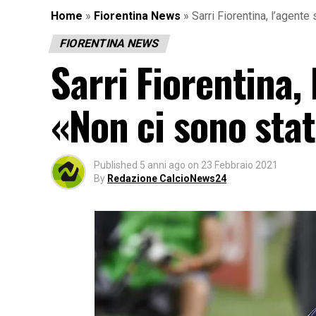
Home
»
Fiorentina News
»
Sarri Fiorentina, l’agente
FIORENTINA NEWS
Sarri Fiorentina, 
«Non ci sono stati
Published
5 anni ago
on
23 Febbraio 2021
By
Redazione CalcioNews24