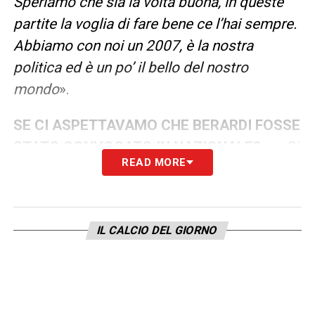
Speriamo che sia la volta buona, in queste
partite la voglia di fare bene ce l’hai sempre.
Abbiamo con noi un 2007, è la nostra
politica ed è un po’ il bello del nostro
mondo
».
SE CI ASPETTAVAMO CHE BERARDI FOSSE
STATO CONVOCATO IN NAZIONALE?
– «
Ci
READ MORE
avevo sperato, Domenico sta facendo un
ottimo campionato. Noi dobbiamo soltanto
sperare che la Nazionale porti a casa un
IL CALCIO DEL GIORNO
risultato, Berardi o no. Dobbiamo andare al
Mondiale per forza
».
LA PLAYLIST DELLE NOSTRE TOP NEWS