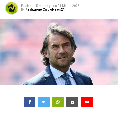
Published
5 mesi ago
on
21 Marzo 2026
By
Redazione CalcioNews24