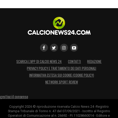
SCARICA L’APP DI CALCIO NEWS 24
CONTATTI
REDAZIONE
PRIVACY POLICY E TRATTAMENTO DEI DATI PERSONALI
INFORMATIVA ESTESA SUI COOKIE (COOKIE POLICY)
NETWORK SPORT REVIEW
gestisci il consenso
Copyright 2026 © riproduzione riservata Calcio News 24 -Registro
Stampa Tribunale di Torino n. 47 del 07/09/2021 - Iscritto al Registro
Operatori di Comunicazione al n. 26692 - P.I.11028660014 - Editore e