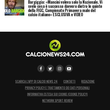
Bargiggia: «Mancini voleva solo la Nazionale. Vi
svelo cosa è successo davvero dietro le quinte
della FIGC. Campionato Primavera male del
calcio italiano» ESCLUSIVA e VIDEO
SCARICA L’APP DI CALCIO NEWS 24
CONTATTI
REDAZIONE
PRIVACY POLICY E TRATTAMENTO DEI DATI PERSONALI
INFORMATIVA ESTESA SUI COOKIE (COOKIE POLICY)
NETWORK SPORT REVIEW