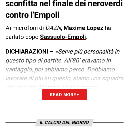
sconfitta nel finale dei neroverdi
contro l’Empoli
Ai microfoni di
DAZN
,
Maxime Lopez
ha
parlato dopo
Sassuolo-Empoli
.
DICHIARAZIONI –
«Serve più personalità in
questo tipo di partite. All’80’ eravamo in
vantaggio, poi abbiamo perso. Dobbiamo
lavorare di più su questo, siamo una squadra
giovane ma il tempo è poco, passa
READ MORE
velocemente. Sembrava una settimana
perfetta, invece questo ko lascia l’amaro in
bocca. Noi vogliamo vincere tutte le partite,
ma in alcuni momenti dobbiamo essere più
IL CALCIO DEL GIORNO