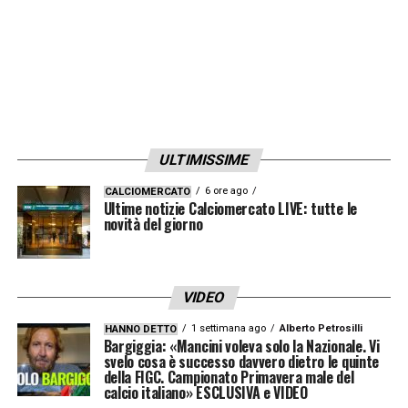
biondo platinato ha subito salvato la
baracca.
Contro uno
Spezia
in evidente difficoltà di
organico, ma non di idee, i ragazzi di Semplici
si sono dovuti aggrappare come al solito al
ULTIMISSIME
proprio cannoniere e leader. Lasciando però
la sensazione di cantiere aperto e di una
6 ore ago
CALCIOMERCATO
Ultime notizie Calciomercato LIVE: tutte le
costruzione di squadra ancora parecchio
novità del giorno
incompleta. Chiudere il
calciomercato
senza
scossoni e fare un po’ di chiarezza, la strada
VIDEO
è solo questa.
1 settimana ago
Alberto Petrosilli
HANNO DETTO
Bargiggia: «Mancini voleva solo la Nazionale. Vi
svelo cosa è successo davvero dietro le quinte
della FIGC. Campionato Primavera male del
calcio italiano» ESCLUSIVA e VIDEO