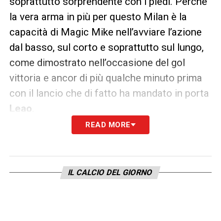
soprattutto sorprendente con i piedi. Perché
la vera arma in più per questo Milan è la
capacità di Magic Mike nell’avviare l’azione
dal basso, sul corto e soprattutto sul lungo,
come dimostrato nell’occasione del gol
vittoria e ancor di più qualche minuto prima
con il lancio che di fatto ha mandato in porta
Leao
.
READ MORE
Se un volto nuovo ha contraddistinto l’ultimo
match del lunedì, il primo in ordine temporale
aveva invece ricordato a tutti quanto
Joao
IL CALCIO DEL GIORNO
Pedro
sia fondamentale per il
Cagliari
. Dopo
un’estate passata sul filo del rasoio e con la
prospettiva addio non poi così lontana, il