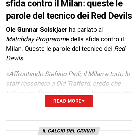
sfida contro il Milan: queste le
parole del tecnico dei Red Devils
Ole Gunnar Solskjaer
ha parlato al
Matchday Programm
e della sfida contro il
Milan. Queste le parole del tecnico dei
Red
Devils
.
«Affrontando Stefano Pioli, il Milan e tutto lo
staff rossonero a Old Trafford, credo che
tutti siano d’accordo nel dire che per aspetto
READ MORE
e sensazioni la partita assomigli più a una
gara di Champions League. Siamo due club
con grandissima storia, entrambi in lotta per
le posizioni di vertice dei rispettivi
IL CALCIO DEL GIORNO