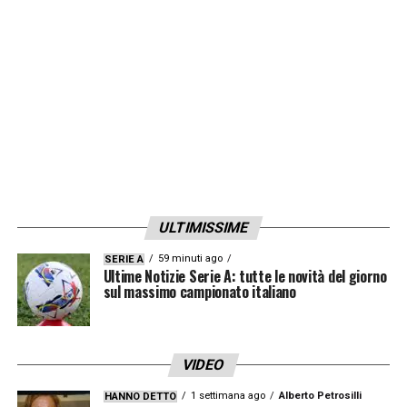
campionati e con due fra i migliori stadi in
Europa»
LA PLAYLIST DELLE NOSTRE TOP NEWS
ULTIMISSIME
59 minuti ago
SERIE A
Ultime Notizie Serie A: tutte le novità del giorno
sul massimo campionato italiano
VIDEO
1 settimana ago
Alberto Petrosilli
HANNO DETTO