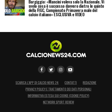
Bargiggia: «Mancini voleva solo la Nazionale. Vi
svelo cosa è successo davvero dietro le quinte
della FIGC. Campionato Primavera male del
calcio italiano» ESCLUSIVA e VIDEO
SCARICA L’APP DI CALCIO NEWS 24
CONTATTI
REDAZIONE
PRIVACY POLICY E TRATTAMENTO DEI DATI PERSONALI
INFORMATIVA ESTESA SUI COOKIE (COOKIE POLICY)
NETWORK SPORT REVIEW