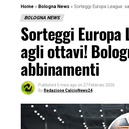
Home
»
Bologna News
»
Sorteggi Europa League: sarà
BOLOGNA NEWS
Sorteggi Europa L
agli ottavi! Bolog
abbinamenti
Published
5 mesi ago
on
27 Febbraio 2026
By
Redazione CalcioNews24