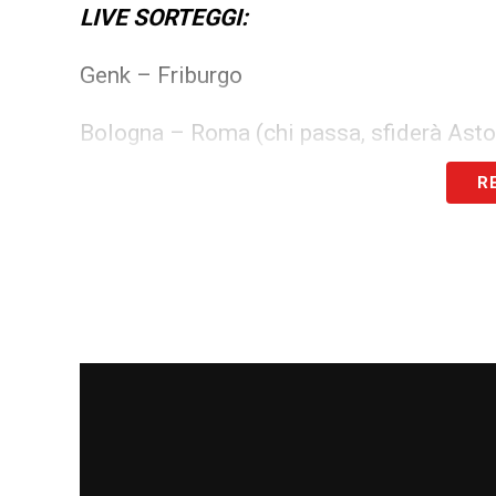
LIVE SORTEGGI:
Genk – Friburgo
Bologna – Roma (chi passa, sfiderà Aston 
R
Stoccarda – Porto
Ferencvaros – Braga
Panathinaikos – Real Betis
Nottingham Forest – Midtjylland
Celta Vigo – Lione
Lilla – Aston Villa