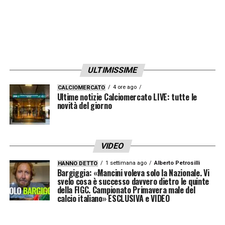
spareggi per la fase a eliminazione
diretta di Champions League?
Il sorteggio avrà luogo presso la Casa del
Calcio Europeo di Nyon (Svizzera).
ULTIMISSIME
Come funziona il sorteggio degli
4 ore ago
CALCIOMERCATO
Ultime notizie Calciomercato LIVE: tutte le
novità del giorno
spareggi per la fase a eliminazione
diretta di Champions League?
Gli spareggi per la fase a eliminazione diretta
VIDEO
vengono determinati tramite sorteggio
1 settimana ago
Alberto Petrosilli
HANNO DETTO
Bargiggia: «Mancini voleva solo la Nazionale. Vi
secondo i seguenti principi:
svelo cosa è successo davvero dietro le quinte
della FIGC. Campionato Primavera male del
calcio italiano» ESCLUSIVA e VIDEO
a. I club vengono abbinati in base alla loro
posizione al termine della fase campionato,