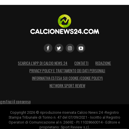
formando quattro coppie di teste di serie
(club nelle posizioni 9 e 10, 11 e 12, 13 e 14
e 15 e 16) e quattro coppie non teste di serie
(posizioni 17 e 18, 19 e 20, 21 e 22 e 23 e
24).
b. I club di ogni coppia di testa di serie
SCARICA L’APP DI CALCIO NEWS 24
CONTATTI
REDAZIONE
vengono sorteggiati contro i club di ogni
PRIVACY POLICY E TRATTAMENTO DEI DATI PERSONALI
coppia non testa di serie: club 9 o 10 contro
INFORMATIVA ESTESA SUI COOKIE (COOKIE POLICY)
club 23 o 24, club 11 o 12 contro club 21 o
NETWORK SPORT REVIEW
22, club 13 o 14 contro club 19 o 20 e club
15 o 16 contro club 17 o 18.
gestisci il consenso
Copyright 2026 © riproduzione riservata Calcio News 24 -Registro
Le squadre della stessa federazione
Stampa Tribunale di Torino n. 47 del 07/09/2021 - Iscritto al Registro
Operatori di Comunicazione al n. 26692 - P.I.11028660014 - Editore e
proprietario: Sport Review s.r.l.