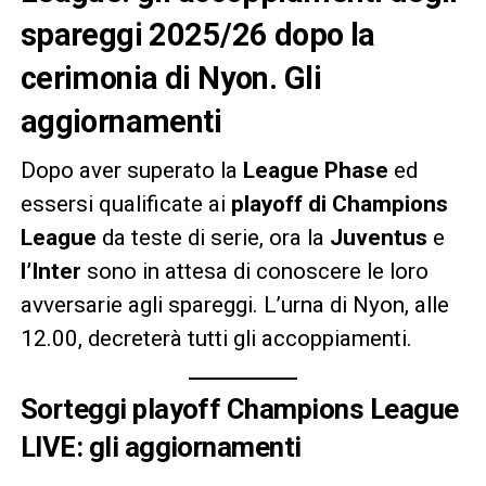
spareggi 2025/26 dopo la
cerimonia di Nyon. Gli
aggiornamenti
Dopo aver superato la
League Phase
ed
essersi qualificate ai
playoff di Champions
League
da teste di serie, ora la
Juventus
e
l’Inter
sono in attesa di conoscere le loro
avversarie agli spareggi. L’urna di Nyon, alle
12.00, decreterà tutti gli accoppiamenti.
Sorteggi playoff Champions League
LIVE: gli aggiornamenti