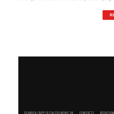
CONVOCATI
R
Portieri
: Raya, Remiro, Unai Simón
Difensori
: Marcos Llorente, Le Normand,
Cucurella, Vivian.
Centrocampisti
: Mikel Merino, Aleix Gar
Attaccanti
: Dani Olmo, Ferran Torres, D
Jesús Rodríguez, Samu
LA PLAYLIST DELLE NOSTRE TOP NEW
SCARICA L’APP DI CALCIO NEWS 24
CONTATTI
REDAZION