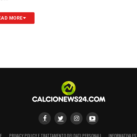
EAD MORE
 Cubarsí, Huijsen, Pedro Porro, Grimaldo,
cía, Rodrigo, Zubimendi, Pedri, Baena, Barrios
e Frutos, Yeremy Pino, Lamine Yamal, Oyarzabal,
S
E
PRIVACY POLICY E TRATTAMENTO DEI DATI PERSONALI
INFORMATIVA ES