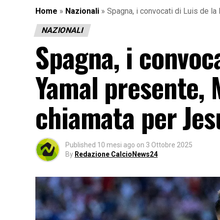
Home
»
Nazionali
»
Spagna, i convocati di Luis de l
NAZIONALI
Spagna, i convoca
Yamal presente, 
chiamata per Jes
Published
10 mesi ago
on
3 Ottobre 2025
By
Redazione CalcioNews24