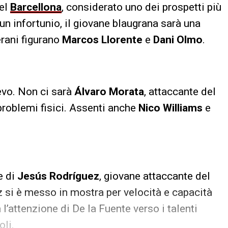
del
Barcellona
, considerato uno dei prospetti più
 un infortunio, il giovane blaugrana sarà una
erani figurano
Marcos Llorente
e
Dani Olmo
.
ievo. Non ci sarà
Álvaro Morata
, attaccante del
roblemi fisici. Assenti anche
Nico Williams
e
e di
Jesús Rodríguez
, giovane attaccante del
 si è messo in mostra per velocità e capacità
l’attenzione di De la Fuente verso i talenti
oli.