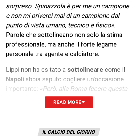
sorpreso. Spinazzola è per me un campione
e non mi priverei mai di un campione dal
punto di vista umano, tecnico e fisico».
Parole che sottolineano non solo la stima
professionale, ma anche il forte legame
personale tra agente e calciatore.
Lippi non ha esitato a
sottolineare
come il
Napoli
abbia saputo cogliere un’occasione
importante:
«Però, alla Roma fecero questa
scelta e ne ha giovato il Napoli! Conte e
READ MORE
Manna sono stati i primi a chiamarmi
quando ho comunicato loro che non avrebbe
continuato con la Roma. Mi hanno invaso di
IL CALCIO DEL GIORNO
telefonate e il corteggiamento è andato