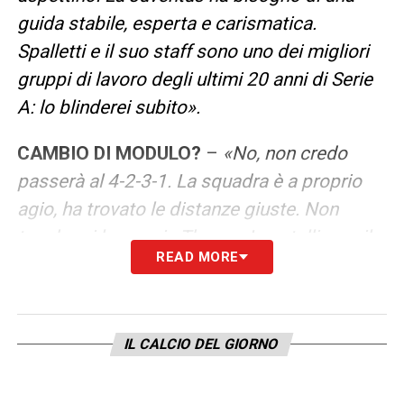
guida stabile, esperta e carismatica.
Spalletti e il suo staff sono uno dei migliori
gruppi di lavoro degli ultimi 20 anni di Serie
A: lo blinderei subito».
CAMBIO DI MODULO?
–
«No, non credo
passerà al 4-2-3-1. La squadra è a proprio
agio, ha trovato le distanze giuste. Non
toccherei la coppia Thuram-Locatelli; con il
READ MORE
rientro di Bremer ragionerei su un
ballottaggio con Kelly».
KOOPMEINERS JOLLY
–
«Ha qualità e sente
IL CALCIO DEL GIORNO
la fiducia del tecnico. Può interpretare due
ruoli e sarà un jolly importante per Spalletti».