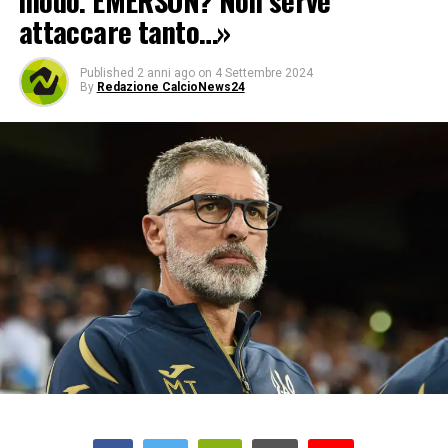
modo. EMERSON? Non serve
attaccare tanto…»
Published
2 anni ago
on
4 Settembre 2024
By
Redazione CalcioNews24