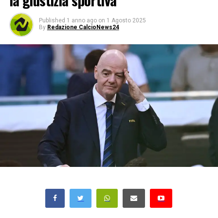
la giustizia sportiva
Published
1 anno ago
on
1 Agosto 2025
By
Redazione CalcioNews24