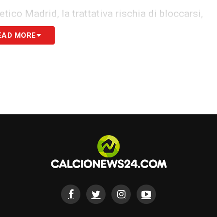
etico Madrid, la trattativa rischia di bloccarsi,
iatore e il Milan. La posizione di Theo è chiara:
EAD MORE
letico. Ora tocca al club spagnolo decidere se
 continui a valutare altre opzioni.
S