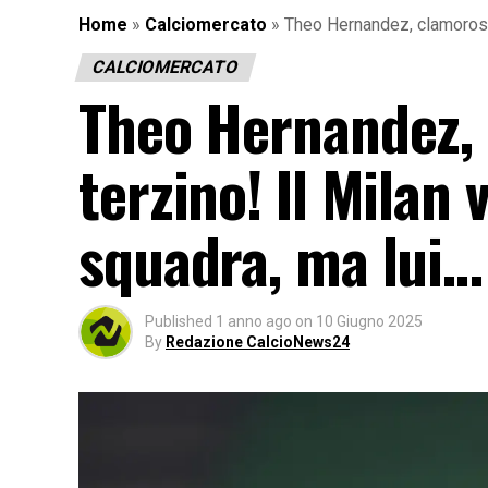
Home
»
Calciomercato
»
Theo Hernandez, clamorosa 
CALCIOMERCATO
Theo Hernandez, 
terzino! Il Milan
squadra, ma lui…
Published
1 anno ago
on
10 Giugno 2025
By
Redazione CalcioNews24