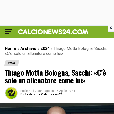
×
Home
»
Archivio
»
2024
»
Thiago Motta Bologna, Sacchi:
«C’è solo un allenatore come lui»
2024
Thiago Motta Bologna, Sacchi: «C’è
solo un allenatore come lui»
Published
2 anni ago
on
26 Aprile 2024
By
Redazione CalcioNews24