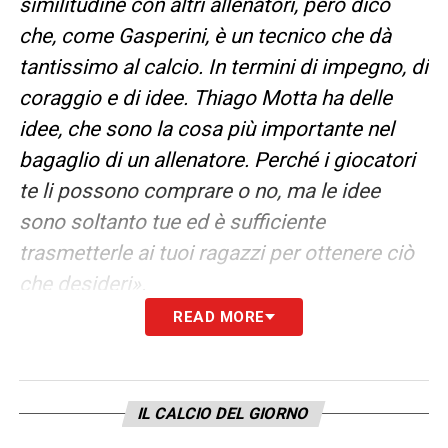
similitudine con altri allenatori, però dico
che, come Gasperini, è un tecnico che dà
tantissimo al calcio. In termini di impegno, di
coraggio e di idee. Thiago Motta ha delle
idee, che sono la cosa più importante nel
bagaglio di un allenatore. Perché i giocatori
te li possono comprare o no, ma le idee
sono soltanto tue ed è sufficiente
trasmetterle ai tuoi ragazzi per ottenere ciò
che desideri».
READ MORE
TRE AGGETTIVI
–
«Tre aggettivi: moderno,
europeo, visionario. L’ho già detto: è uno che
guarda avanti, che è sintonizzato con i tempi,
IL CALCIO DEL GIORNO
che va veloce con il pensiero. Altrimenti, se