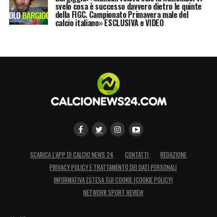
svelo cosa è successo davvero dietro le quinte
della FIGC. Campionato Primavera male del
calcio italiano» ESCLUSIVA e VIDEO
SCARICA L’APP DI CALCIO NEWS 24
CONTATTI
REDAZIONE
PRIVACY POLICY E TRATTAMENTO DEI DATI PERSONALI
INFORMATIVA ESTESA SUI COOKIE (COOKIE POLICY)
NETWORK SPORT REVIEW