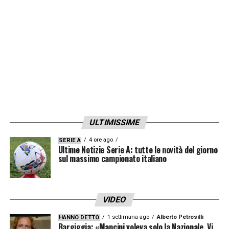
non fosse così, non sarebbe riuscito a
costruire quella bellissima realtà che è il
Bologna».
LA PLAYLIST DELLE NOSTRE TOP NEWS
ULTIMISSIME
4 ore ago
SERIE A
Ultime Notizie Serie A: tutte le novità del giorno
sul massimo campionato italiano
VIDEO
1 settimana ago
Alberto Petrosilli
HANNO DETTO
Bargiggia: «Mancini voleva solo la Nazionale. Vi