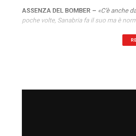
ASSENZA DEL BOMBER –
«C’è anche da
poche volte, Sanabria fa il suo ma è norma
DAWIDOWICZ –
«In due anni abbiamo co
R
un pazzo e mi è dispiaciuto molto per l’
ragazzi».
LA PLAYLIST DELLE NOSTRE TOP NEW