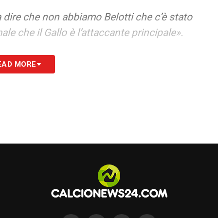
 dire che non abbiamo Belotti che c’è stato
le che il Gallo è l’attaccante principale».
struito cose fantastiche, lui ha lavorato come
EAD MORE
infortunio. Tengo tanto amore per questi
S