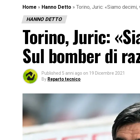
Home
»
Hanno Detto
»
Torino, Juric: «Siamo decimi,
HANNO DETTO
Torino, Juric: «S
Sul bomber di ra
Published
5 anni ago
on
19 Dicembre 2021
By
Reparto tecnico