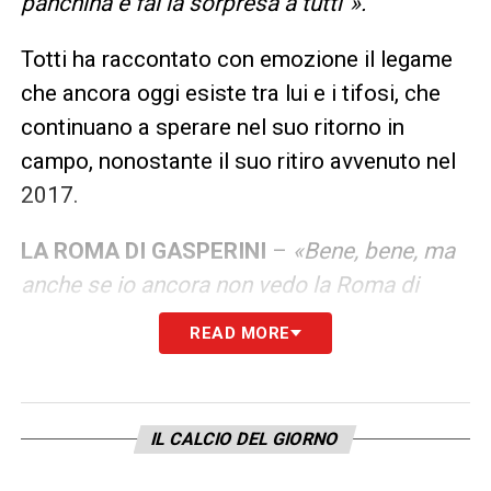
panchina e fai la sorpresa a tutti”».
Totti ha raccontato con emozione il legame
che ancora oggi esiste tra lui e i tifosi, che
continuano a sperare nel suo ritorno in
campo, nonostante il suo ritiro avvenuto nel
2017.
LA ROMA DI GASPERINI
–
«Bene, bene, ma
anche se io ancora non vedo la Roma di
Gasperini, per quello che ho visto a
READ MORE
Bergamo, diciamo. Si può migliorare ancora,
per quello c’è Gasperini. Può migliorare, però
se migliorando poi può peggiorare, è meglio
IL CALCIO DEL GIORNO
non farlo».