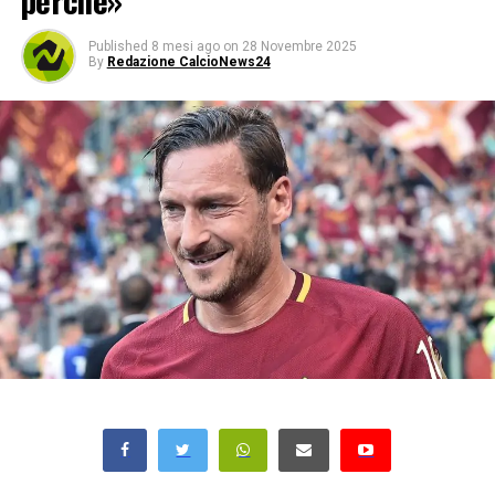
perché»
Published
8 mesi ago
on
28 Novembre 2025
By
Redazione CalcioNews24