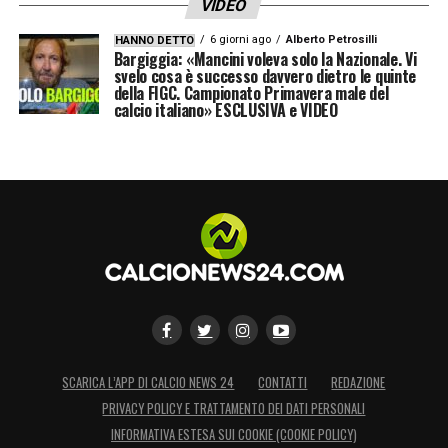
VIDEO
6 giorni ago
Alberto Petrosilli
HANNO DETTO
Bargiggia: «Mancini voleva solo la Nazionale. Vi
svelo cosa è successo davvero dietro le quinte
della FIGC. Campionato Primavera male del
calcio italiano» ESCLUSIVA e VIDEO
SCARICA L’APP DI CALCIO NEWS 24
CONTATTI
REDAZIONE
PRIVACY POLICY E TRATTAMENTO DEI DATI PERSONALI
INFORMATIVA ESTESA SUI COOKIE (COOKIE POLICY)