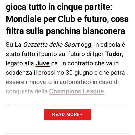
gioca tutto in cinque partite:
Mondiale per Club e futuro, cosa
filtra sulla panchina bianconera
Su La
Gazzetta dello Sport
oggi in edicola è
stato fatto il punto sul futuro di Igor
Tudor
,
legato alla
Juve
da un contratto che va in
scadenza il prossimo 30 giugno e che potrà
essere rinnovato in automatico in caso di
conquista della
Champions League
.
Il croato resterà sicuramente sulla panchina
READ MORE
dei bianconeri almeno fino al
Mondiale per
Club
, poi si vedrà. O meglio, in caso di
mancato raggiungimento del quarto posto le