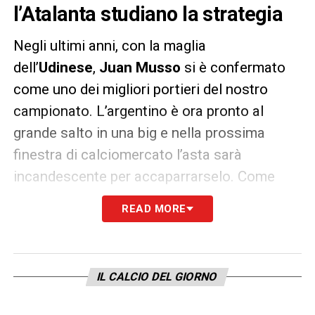
l’Atalanta studiano la strategia
Negli ultimi anni, con la maglia
dell’
Udinese
,
Juan Musso
si è confermato
come uno dei migliori portieri del nostro
campionato. L’argentino è ora pronto al
grande salto in una big e nella prossima
finestra di calciomercato l’asta sarà
incandescente per accaparrarselo. Come
riporta La Gazzetta dello Sport, ci punta
READ MORE
forte la
Roma
che lo valuta
20 milioni
e offre
uno scambio con
Diawara
. Ancora troppo
poco, l’
Udinese
valuta il portiere almeno
25
IL CALCIO DEL GIORNO
milioni
.