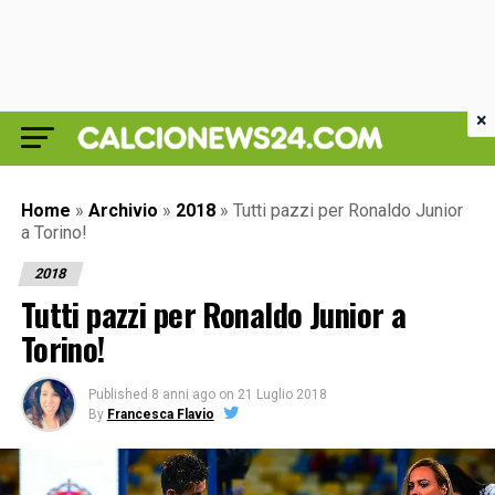
×
Home
»
Archivio
»
2018
»
Tutti pazzi per Ronaldo Junior
a Torino!
2018
Tutti pazzi per Ronaldo Junior a
Torino!
Published
8 anni ago
on
21 Luglio 2018
By
Francesca Flavio