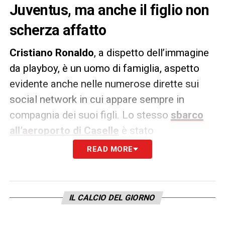
Juventus, ma anche il figlio non
scherza affatto
Cristiano Ronaldo
, a dispetto dell’immagine
da playboy, è un uomo di famiglia, aspetto
evidente anche nelle numerose dirette sui
social network in cui appare sempre in
compagnia dei suoi figli. Lo stesso
sbarco
all’aeroporto di Caselle
è stato
caratterizzato dall’arrivo della madre, della
READ MORE
compagna Georgina e, appunto, dei suoi
eredi. A far parlare, oggi, è stato
Cristiano
Junior
, primo figlio del fuoriclasse
IL CALCIO DEL GIORNO
portoghese. CR7 si diverte spesso a giocare
con lui e gli ha già insegnato, per esempio, la