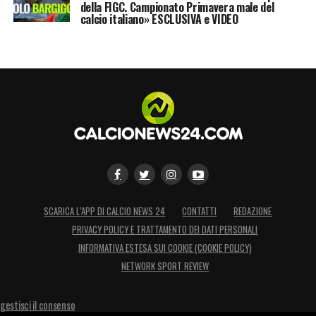
suo figlio».
Tale padre tale figlio, si dice così
della FIGC. Campionato Primavera male del
calcio italiano» ESCLUSIVA e VIDEO
no?!
LA PLAYLIST DELLE NOSTRE TOP NEWS
SCARICA L’APP DI CALCIO NEWS 24
CONTATTI
REDAZIONE
PRIVACY POLICY E TRATTAMENTO DEI DATI PERSONALI
INFORMATIVA ESTESA SUI COOKIE (COOKIE POLICY)
NETWORK SPORT REVIEW
gestisci il consenso