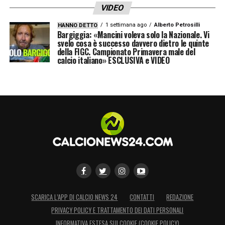
VIDEO
1 settimana ago
Alberto Petrosilli
HANNO DETTO
Bargiggia: «Mancini voleva solo la Nazionale. Vi
svelo cosa è successo davvero dietro le quinte
della FIGC. Campionato Primavera male del
calcio italiano» ESCLUSIVA e VIDEO
SCARICA L’APP DI CALCIO NEWS 24
CONTATTI
REDAZIONE
PRIVACY POLICY E TRATTAMENTO DEI DATI PERSONALI
INFORMATIVA ESTESA SUI COOKIE (COOKIE POLICY)