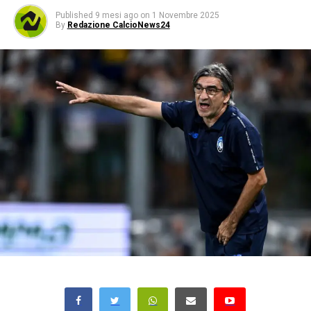
Published
9 mesi ago
on
1 Novembre 2025
By
Redazione CalcioNews24