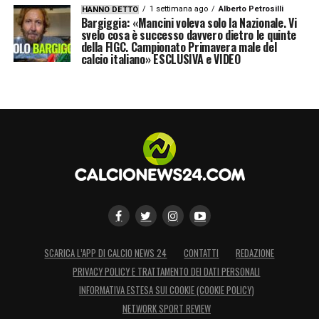
1 settimana ago
Alberto Petrosilli
HANNO DETTO
Bargiggia: «Mancini voleva solo la Nazionale. Vi
svelo cosa è successo davvero dietro le quinte
della FIGC. Campionato Primavera male del
calcio italiano» ESCLUSIVA e VIDEO
SCARICA L’APP DI CALCIO NEWS 24
CONTATTI
REDAZIONE
PRIVACY POLICY E TRATTAMENTO DEI DATI PERSONALI
INFORMATIVA ESTESA SUI COOKIE (COOKIE POLICY)
NETWORK SPORT REVIEW