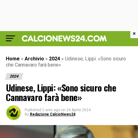
×
Home
»
Archivio
»
2024
»
Udinese, Lippi: «Sono sicuro
che Cannavaro farà bene»
2024
Udinese, Lippi: «Sono sicuro che
Cannavaro farà bene»
Published
2 anni ago
on
24 Aprile 2024
By
Redazione CalcioNews24