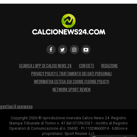
SCARICA L’APP DI CALCIO NEWS 24
CONTATTI
REDAZIONE
PRIVACY POLICY E TRATTAMENTO DEI DATI PERSONALI
INFORMATIVA ESTESA SUI COOKIE (COOKIE POLICY)
NETWORK SPORT REVIEW
gestisci il consenso
Copyright 2026 © riproduzione riservata Calcio News 24 -Registro
Stampa Tribunale di Torino n. 47 del 07/09/2021 - Iscritto al Registro
Operatori di Comunicazione al n. 26692 - P.I.11028660014 - Editore e
proprietario: Sport Review s.r.l.