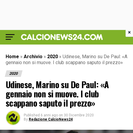
×
Home
»
Archivio
»
2020
»
Udinese, Marino su De Paul: «A
gennaio non si muove. I club scappano saputo il prezzo»
2020
Udinese, Marino su De Paul: «A
gennaio non si muove. I club
scappano saputo il prezzo»
Published
6 anni ago
on
30 Dicembre 2020
By
Redazione CalcioNews24