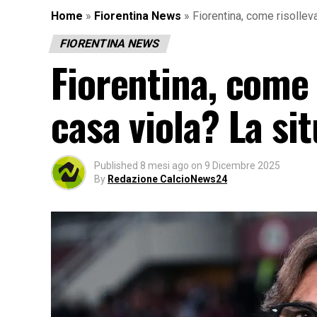
Home
»
Fiorentina News
»
Fiorentina, come risolleva
FIORENTINA NEWS
Fiorentina, come r
casa viola? La si
Published
8 mesi ago
on
9 Dicembre 2025
By
Redazione CalcioNews24