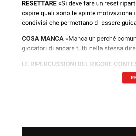
RESETTARE
«Si deve fare un reset ripart
capire quali sono le spinte motivazionali 
condivisi che permettano di essere guida
COSA MANCA
«Manca un perché comune,
giocatori di andare tutti nella stessa d
LE RIPERCUSSIONI DEL RIGORE CONT
ripercussioni. Immediate: la squadra è a
R
infine surclassata».
LEADERSHIP NON RICONOSCIUTA
«È v
altrimenti il gruppo non ti segue. Come i
IL CASO DZEKO
«Sono personalità import
non c’è armonia. Il discorso di Dzeko no