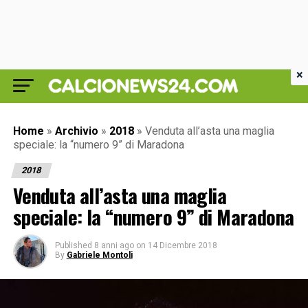
×
Home
»
Archivio
»
2018
»
Venduta all’asta una maglia
speciale: la “numero 9” di Maradona
2018
Venduta all’asta una maglia
speciale: la “numero 9” di Maradona
Published
8 anni ago
on
14 Dicembre 2018
By
Gabriele Montoli