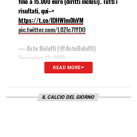
fino a 15.000 euro (diritti inclusi). Tutti i
risultati, qui–>
https://t.co/lDHWIm0hVM
pic.twitter.com/L0ZIc7IYDO
— Aste Bolaffi (@AsteBolaffi)
December 13, 2018
READ MORE
LA PLAYLIST DELLE NOSTRE TOP NEWS
IL CALCIO DEL GIORNO