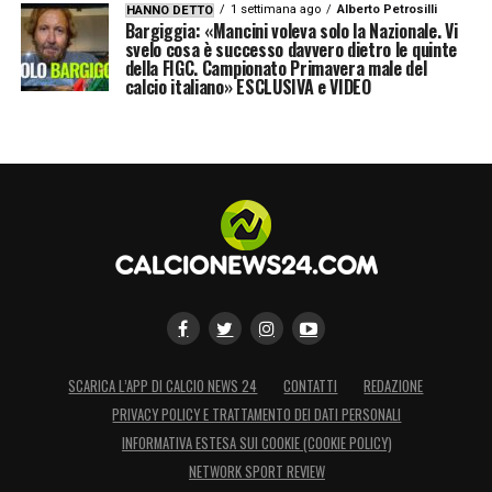
1 settimana ago
Alberto Petrosilli
HANNO DETTO
Bargiggia: «Mancini voleva solo la Nazionale. Vi
svelo cosa è successo davvero dietro le quinte
della FIGC. Campionato Primavera male del
calcio italiano» ESCLUSIVA e VIDEO
SCARICA L’APP DI CALCIO NEWS 24
CONTATTI
REDAZIONE
PRIVACY POLICY E TRATTAMENTO DEI DATI PERSONALI
INFORMATIVA ESTESA SUI COOKIE (COOKIE POLICY)
NETWORK SPORT REVIEW