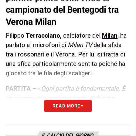
campionato del Bentegodi tra
Verona Milan
Filippo
Terracciano,
calciatore del
Milan
, ha
parlato ai microfoni di
Milan TV
della sfida
tra i rossoneri e il Verona. Per lui si tratta di
una sfida particolarmente sentita poiché ha
giocato tra le fila degli scaligeri.
PARTITA –
«
Ogni partita è fondamentale. È
un campo che conosco bene. Abbiamo
READ MORE
preparato bene la partita e sappiamo cosa
fare. Siamo tutti consapevoli che giocatore
qua (Bentegodi, ndr) non è mai facile, anche
in passato non lo è mai stato. Non c’è da
IL CALCIO DEL GIORNO