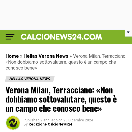
×
Home
»
Hellas Verona News
»
Verona Milan, Terracciano:
«Non dobbiamo sottovalutare, questo è un campo che
conosco bene»
HELLAS VERONA NEWS
Verona Milan, Terracciano: «Non
dobbiamo sottovalutare, questo è
un campo che conosco bene»
Published
2 anni ago
on
20 Dicembre 2024
By
Redazione CalcioNews24