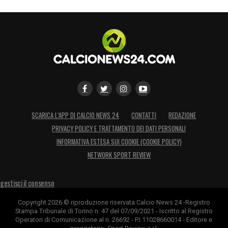
LA PLAYLIST DELLE NOSTRE TOP NEWS
SCARICA L’APP DI CALCIO NEWS 24
CONTATTI
REDAZIONE
PRIVACY POLICY E TRATTAMENTO DEI DATI PERSONALI
INFORMATIVA ESTESA SUI COOKIE (COOKIE POLICY)
NETWORK SPORT REVIEW
gestisci il consenso
Copyright 2026 © riproduzione riservata Calcio News 24 -Registro
Stampa Tribunale di Torino n. 47 del 07/09/2021 - Iscritto al Registro
Operatori di Comunicazione al n. 26692 - P.I.11028660014 - Editore e