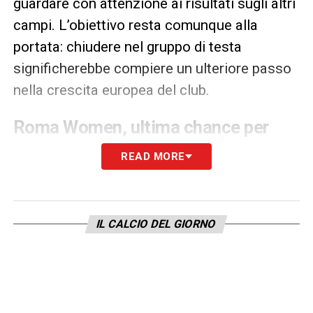
guardare con attenzione ai risultati sugli altri
campi. L’obiettivo resta comunque alla
portata: chiudere nel gruppo di testa
significherebbe compiere un ulteriore passo
nella crescita europea del club.
Roma Women, ultima chance per
chiudere con dignità
READ MORE
Situazione completamente diversa per l’altra
italiana in corsa. La
Roma Women
, allenata
da
Luca Rossettini
, è già matematicamente
IL CALCIO DEL GIORNO
eliminata dalla competizione e questa sera
affronterà il
St. Pölten
con un traguardo
minimo ma significativo: evitare l’ultimo
posto nel girone e conquistare la prima