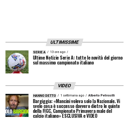
vittoria stagionale in Champions League,
preliminari esclusi.
Per le giallorosse sarà soprattutto un test
d’orgoglio e un’occasione per chiudere
ULTIMISSIME
l’avventura europea con un risultato positivo,
13 ore ago
SERIE A
Ultime Notizie Serie A: tutte le novità del giorno
dopo una fase a campionato complessa e
sul massimo campionato italiano
avara di soddisfazioni.
La serata di Champions League femminile
VIDEO
promette quindi emozioni contrastanti per le
1 settimana ago
Alberto Petrosilli
HANNO DETTO
italiane: da un lato la
Juventus Women
che
Bargiggia: «Mancini voleva solo la Nazionale. Vi
svelo cosa è successo davvero dietro le quinte
sogna un traguardo prestigioso, dall’altro la
della FIGC. Campionato Primavera male del
calcio italiano» ESCLUSIVA e VIDEO
Roma Women
chiamata a salutare l’Europa
con dignità.