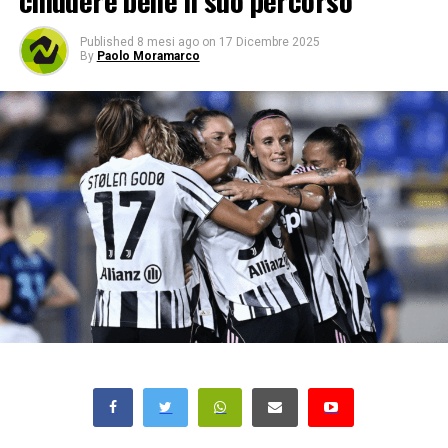
chiudere bene il suo percorso
Published
8 mesi ago
on
17 Dicembre 2025
By
Paolo Moramarco