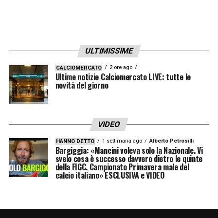
dagli acciacchi e oppresso dal peso di un
Clásico che lo aveva già giudicato colpevole
prima del fischio d’inizio. La giovane stella
ULTIMISSIME
del Barcellona non è riuscita a incidere,
2 ore ago
CALCIOMERCATO
subendo il peso delle aspettative e delle
Ultime notizie Calciomercato LIVE: tutte le
novità del giorno
polemiche pre-partita. Un Clásico che lascia
strascichi importanti sia per il Real Madrid,
alle prese con il “caso Vinicius”, sia per un
VIDEO
Barcellona che deve fare i conti con un
1 settimana ago
Alberto Petrosilli
HANNO DETTO
Bargiggia: «Mancini voleva solo la Nazionale. Vi
giovane talento in difficoltà e una classifica
svelo cosa è successo davvero dietro le quinte
sempre più compromessa.
della FIGC. Campionato Primavera male del
calcio italiano» ESCLUSIVA e VIDEO
LA PLAYLIST DELLE NOSTRE TOP NEWS