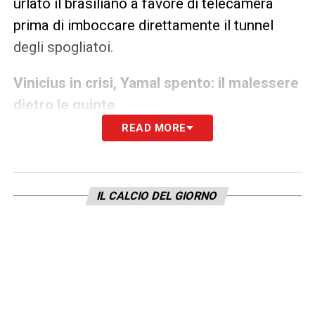
urlato il brasiliano a favore di telecamera
prima di imboccare direttamente il tunnel
degli spogliatoi.
Vinicius in crisi, Yamal spento: il malessere
dietro le quinte
READ MORE
Una scena che ha irritato la Casa Blanca, la
quale però ha preferito non esasperare i toni:
nessuna sanzione, solo un confronto diretto
IL CALCIO DEL GIORNO
con Xabi Alonso. Tuttavia, dietro le quinte,
resta un malessere reale: Vini sente di non
essere più al centro del progetto e, per la
prima volta, l’idea di lasciare Madrid non è
più un tabù.
Lamine, invece, è apparso spento, limitato