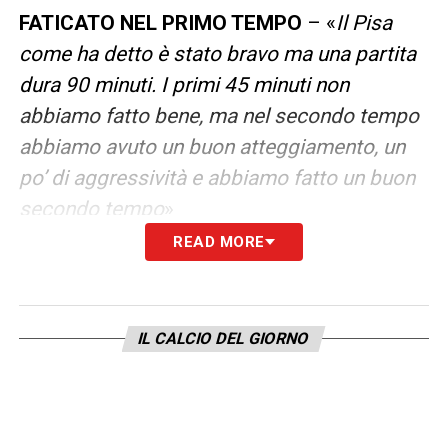
FATICATO NEL PRIMO TEMPO
– «
Il Pisa
come ha detto è stato bravo ma una partita
dura 90 minuti. I primi 45 minuti non
abbiamo fatto bene, ma nel secondo tempo
abbiamo avuto un buon atteggiamento, un
po’ di aggressività e abbiamo fatto un buon
secondo tempo
»
READ MORE
LEGGI LE PAROLE DI KALULU
LA PLAYLIST DELLE NOSTRE TOP NEWS
IL CALCIO DEL GIORNO