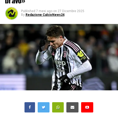
bravo»
Published
7 mesi ago
on
27 Dicembre 2025
By
Redazione CalcioNews24