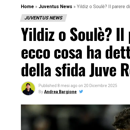
Home
»
Juventus News
»
Yildiz o Soulè? Il parere
JUVENTUS NEWS
Yildiz o Soulè? I
ecco cosa ha dett
della sfida Juve
Published
8 mesi ago
on
20 Dicembre 2025
By
Andrea Bargione