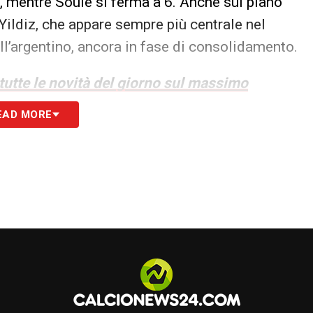
i, mentre Soulé si ferma a 6. Anche sul piano
r Yildiz, che appare sempre più centrale nel
all’argentino, ancora in fase di consolidamento.
 tutte le novità del giorno sul massimo
EAD MORE
S