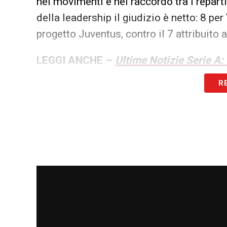
nei movimenti e nel raccordo tra i repart
della leadership il giudizio è netto: 8 pe
progetto Juventus, contro il 7 attribuito 
LEGGI ANCHE –
Ultime Notizie Serie A:
campionato italiano
R
LA PLAYLIST DELLE NOSTRE TOP NEW