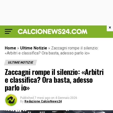
×
Home
»
Ultime Notizie
»
Zaccagni rompe il silenzio:
«Arbitri e classifica? Ora basta, adesso parlo io»
ULTIME NOTIZIE
Zaccagni rompe il silenzio: «Arbitri
e classifica? Ora basta, adesso
parlo io»
Published
7 mesi ago
on
4 Gennaio 2026
By
Redazione CalcioNews24