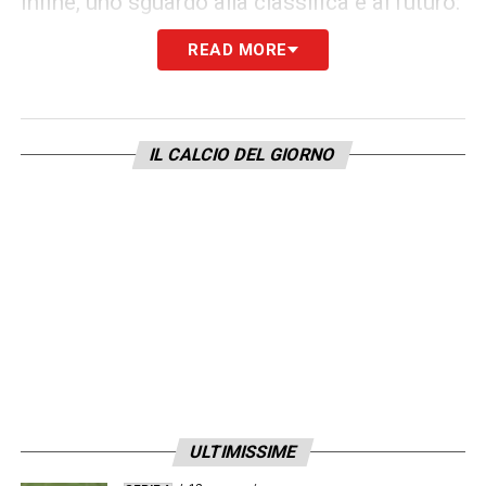
Infine, uno sguardo alla classifica e al futuro:
“In questo momento la nostra posizione è
READ MORE
anonima e non vogliamo restarci”
, ha
concluso
Zaccagni
, già proiettato alla
prossima sfida:
“Da domani penseremo alla
IL CALCIO DEL GIORNO
partita di mercoledì, che sarà
fondamentale”
. Parole da capitano, in un
momento delicato della stagione.
LA PLAYLIST DELLE NOSTRE TOP NEWS
ULTIMISSIME