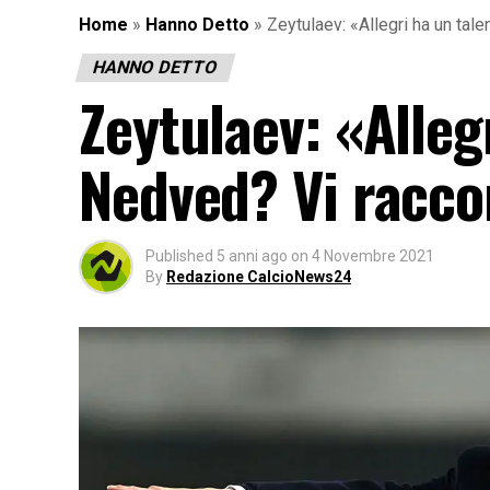
Home
»
Hanno Detto
»
Zeytulaev: «Allegri ha un tal
HANNO DETTO
Zeytulaev: «Alleg
Nedved? Vi racco
Published
5 anni ago
on
4 Novembre 2021
By
Redazione CalcioNews24