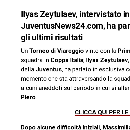
Ilyas Zeytulaev, intervistato i
JuventusNews24.com, ha parl
gli ultimi risultati
Un
Torneo di Viareggio
vinto con la
Pri
squadra in
Coppa Italia
;
Ilyas
Zeytulaev
della
Juventus
, ha parlato in esclusiva 
momento che sta attraversando la squad
alcuni aneddoti sul periodo in cui si al
Piero
.
CLICCA QUI PER LE
Dopo alcune difficoltà iniziali, Massimi