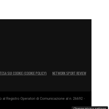
TESA SUI COOKIE (COOKIE POLICY)
NETWORK SPORT REVIEW
o al Registro Operatori di Comunicazione al n. 26692 -
Change privacy settings