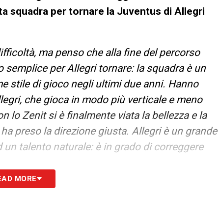
 squadra per tornare la Juventus di Allegri
difficoltà, ma penso che alla fine del percorso
o semplice per Allegri tornare: la squadra è un
me stile di gioco negli ultimi due anni. Hanno
Allegri, che gioca in modo più verticale e meno
 lo Zenit si è finalmente viata la bellezza e la
a ha preso la direzione giusta. Allegri è un grande
 un talento naturale: è in grado di correggere
EAD MORE
allenarsi anche con la prima squadra della
 che porta con sé di quel periodo?