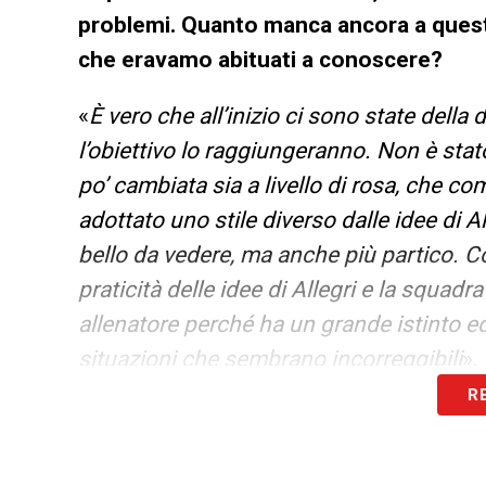
problemi. Quanto manca ancora a questa
che eravamo abituati a conoscere?
«
È vero che all’inizio ci sono state della 
l’obiettivo lo raggiungeranno. Non è stat
po’ cambiata sia a livello di rosa, che co
adottato uno stile diverso dalle idee di 
bello da vedere, ma anche più partico. Con
praticità delle idee di Allegri e la squadr
allenatore perché ha un grande istinto ed
situazioni che sembrano incorreggibili
».
R
Da giocatore ha avuto la possibilità di 
Juventus. C’è un ricordo o un aneddoto