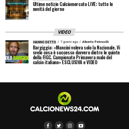
Ultime notizie Calciomercato LIVE: tutte le
punto di vista economico.
novità del giorno
VIDEO
7 giorni ago
Alberto Petrosilli
HANNO DETTO
Bargiggia: «Mancini voleva solo la Nazionale. Vi
svelo cosa è successo davvero dietro le quinte
della FIGC. Campionato Primavera male del
calcio italiano» ESCLUSIVA e VIDEO
Inter, Pellegrini possibile colpo a parametro zero
(www.calcionews24.com – X laroma24.it)
Quest’ultimo punto è uno di quelli che