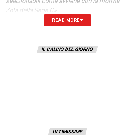
selezionabili come avviene con la riforma
Zola della Serie C
»
READ MORE
MALAGO’
– «
In un confronto elettorale è
fisiologico che ci sia chi prende più voti ma
se partissimo dal presupposto che chi è
IL CALCIO DEL GIORNO
sfavorito alla fine ritira la candidatura non va
bene – ha detto – In una logica di
democrazia dobbiamo credere nel confronto
accettando che ci sia un vincitore e un
perdente. Ritirare la candidatura con un
programma condiviso? Il problema è che sui
programmi finora non ci ha lavorato
nessuno
»
ULTIMISSIME