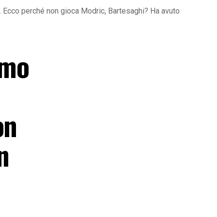
ori. Ecco perché non gioca Modric, Bartesaghi? Ha avuto
amo
on
n