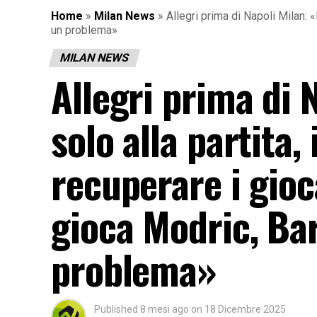
Home
»
Milan News
»
Allegri prima di Napoli Milan: 
un problema»
MILAN NEWS
Allegri prima di 
solo alla partita,
recuperare i gioc
gioca Modric, Ba
problema»
Published
8 mesi ago
on
18 Dicembre 2025