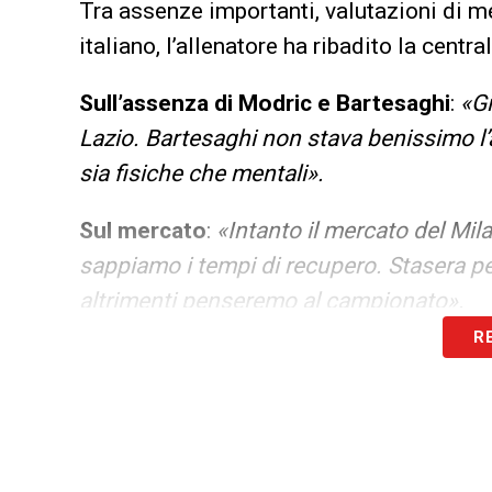
Tra assenze importanti, valutazioni di m
italiano, l’allenatore ha ribadito la cent
Sull’assenza di Modric e Bartesaghi
:
«Gi
Lazio. Bartesaghi non stava benissimo l’
sia fisiche che mentali».
Sul mercato
:
«Intanto il mercato del Mil
sappiamo i tempi di recupero. Stasera pen
altrimenti penseremo al campionato».
R
Su Nkunku
:
«Ha una tecnica straordinari
lui».
Su Milan Perth in Australia
:
«Non so anco
funzione di quello che sarà il futuro del c