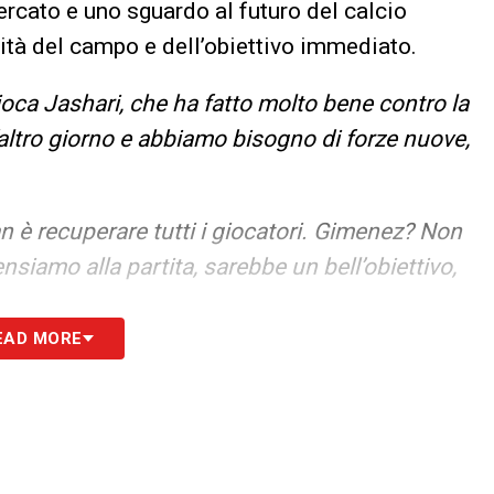
ercato e uno sguardo al futuro del calcio
ralità del campo e dell’obiettivo immediato.
oca Jashari, che ha fatto molto bene contro la
altro giorno e abbiamo bisogno di forze nuove,
an è recuperare tutti i giocatori. Gimenez? Non
siamo alla partita, sarebbe un bell’obiettivo,
EAD MORE
a, si sta inserendo. Abbiamo piena fiducia in
ra niente, spero che sia un’apripista in
alcio italiano e non sia solo un caso isolato,